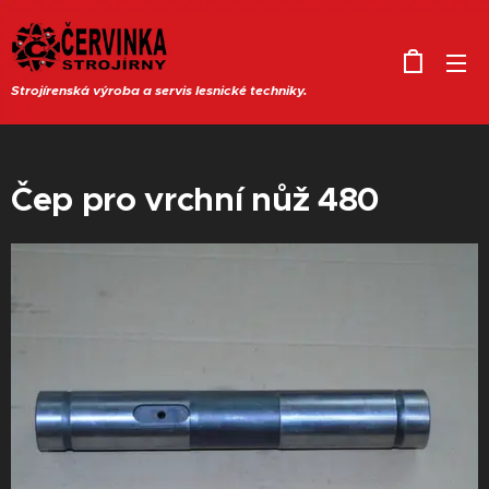
Strojírenská výroba a servis lesnické techniky.
Čep pro vrchní nůž 480