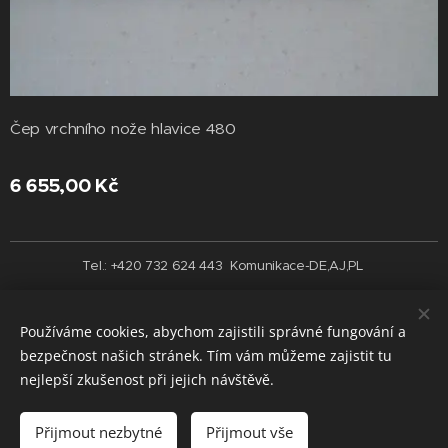
Čep vrchního nože hlavice 480
6 655,00
Kč
Tel.: +420 732 624 443 Komunikace-DE,AJ,PL
Vytvořeno službou
Webnode
Cookies
Používáme cookies, abychom zajistili správné fungování a
Jazyky
bezpečnost našich stránek. Tím vám můžeme zajistit tu
Čeština
English
nejlepší zkušenost při jejich návštěvě.
Do košíku
Přijmout nezbytné
Přijmout vše