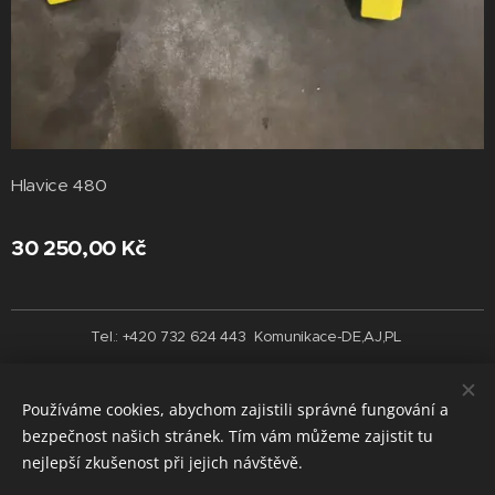
Hlavice 480
30 250,00
Kč
Tel.: +420 732 624 443 Komunikace-DE,AJ,PL
Vytvořeno službou
Webnode
Cookies
Používáme cookies, abychom zajistili správné fungování a
Jazyky
bezpečnost našich stránek. Tím vám můžeme zajistit tu
Čeština
English
nejlepší zkušenost při jejich návštěvě.