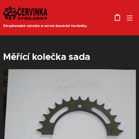
Strojírenská výroba a servis lesnické techniky.
Měřící kolečka sada