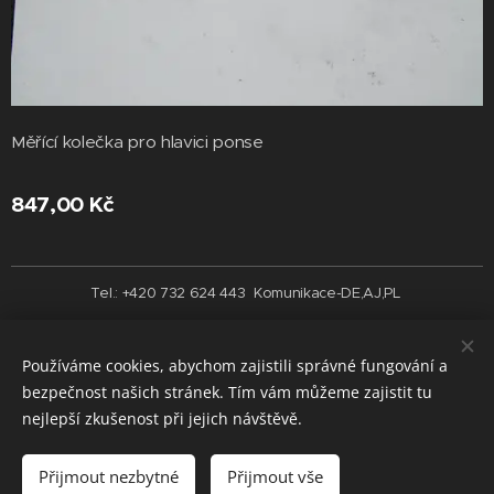
Měřící kolečka pro hlavici ponse
847,00
Kč
Tel.: +420 732 624 443 Komunikace-DE,AJ,PL
Vytvořeno službou
Webnode
Cookies
Používáme cookies, abychom zajistili správné fungování a
Jazyky
bezpečnost našich stránek. Tím vám můžeme zajistit tu
Čeština
English
nejlepší zkušenost při jejich návštěvě.
Do košíku
Přijmout nezbytné
Přijmout vše